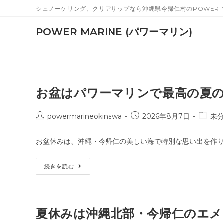
コ
シュノーケリング、クリアサップなら沖縄県今帰仁村のPOWER M
ン
テ
POWER MARINE (パワーマリン)
ン
ツ
へ
ス
お盆はパワーマリンで最高の夏
キ
ッ
投
投
投
powermarineokinawa
2026年8月7日
未
プ
稿
稿
稿
者:
公
カ
お盆休みは、沖縄・今帰仁の美しい海で特別な思い出を作り
開
テ
日:
ゴ
お
続きを読む
リ
盆
ー:
は
パ
ワ
ー
マ
夏休みは沖縄北部・今帰仁のエメ
リ
ン