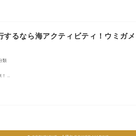
旅行するなら海アクティビティ！ウミガメ
分類
！ …
ページへ