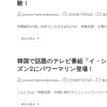
験！
で
最
高
の
投
投
投
powermarineokinawa
2026年7月24日
未
夏
稿
稿
稿
の
思
者:
公
カ
い
沖縄旅行の思い出作りにおすすめなのが、沖縄北部・今帰仁
開
テ
出
を！
日:
ゴ
家
夏
続きを読む
リ
族
休
旅
ー:
み
行
は
に
沖
お
縄
す
北
韓国で話題のテレビ番組「イ・
す
部・
め
今
ズン2にパワーマリン登場！
帰
仁
の
エ
投
投
投
powermarineokinawa
2026年7月14日
未
メ
稿
稿
稿
ラ
ル
者:
公
カ
ド
こんにちは！沖縄北部・今帰仁村のマリンショップ パワー
開
テ
グ
リ
日:
ゴ
ー
韓
続きを読む
リ
ン