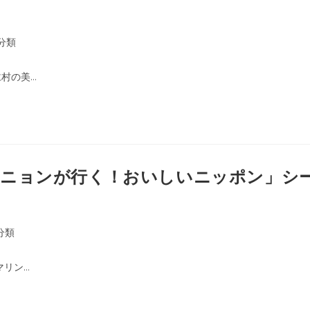
分類
村の美…
シニョンが行く！おいしいニッポン」シ
分類
マリン…