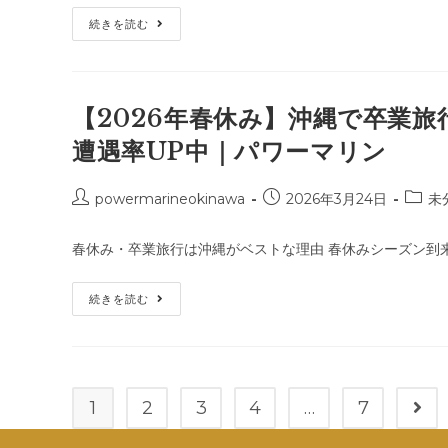
パ
日:
ゴ
ワ
梅
続きを読む
リ
ー
雨
マ
ー:
入
リ
り
ン
し
登
た
場！
沖
【2026年春休み】沖縄で卒業
縄。
で
遭遇率UP中｜パワーマリン
も
実
は
今
投
投
投
powermarineokinawa
2026年3月24日
未
の
稿
稿
稿
時
期
者:
公
カ
こ
春休み・卒業旅行は沖縄がベストな理由 春休みシーズン到来
開
テ
そ
海
日:
ゴ
遊
【2026
続きを読む
リ
び
年
が
ー:
春
最
休
高
み】
な
沖
理
縄
由
で
を
1
2
3
4
…
7
次の
卒
ご
業
紹
旅
介！