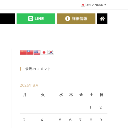
JAPANESE
▼
最近のコメント
2026年8月
月
火
水
木
金
土
日
1
2
3
4
5
6
7
8
9