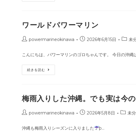
国
の
ー:
で
海
話
で
題
ク
の
リ
テ
ワールドパワーマリン
ア
レ
SUP
ビ
体
番
験！
投
組
投
投
powermarineokinawa
2026年6月15日
未
「イ・
稿
稿
稿
シ
者:
ニ
公
カ
こんにちは、パワーマリンのゴロちゃんです。 今日の沖縄
ョ
開
テ
ン
が
日:
ゴ
行
ワ
続きを読む
リ
く！
ー
お
ー:
ル
い
ド
し
パ
い
ワ
ニ
ー
梅雨入りした沖縄。でも実は今の
ッ
マ
ポ
リ
ン」
ン
シ
投
投
投
powermarineokinawa
2026年5月8日
未分
ー
稿
稿
稿
ズ
ン
者:
公
カ
沖縄も梅雨入りシーズンに入りました
2
þ…
開
テ
に