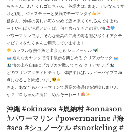
もちろん、わたくしゴロちゃん、英語力は…まぁ、アレなんです
けど(笑)、ジェスチャーと笑顔でモーマンタイ
皆さん、沖縄の美しい海を求めて遥々来てくれるんですよね
～！やっぱり沖縄といえば、何と言ってもこの青い海
パワーマリンでは、そんな最高の沖縄の海を遊び尽くすアクテ
ィビティをたくさんご用意していますよ！
カラフルな熱帯魚と出会える シュノーケル
透明なカヤックで海中散歩を楽しめる クリアカヤック
海の上を自由にプカプカお散歩できる クリアサップ
どのマリンアクティビティも、体験すればハッピーバイブス満
点になること間違いなし
さぁ、あなたもパワーマリンで最高の海遊びを満喫しません
か？ゴロちゃんの所に、めんそーれー！
沖縄 #okinawa #恩納村 #onnason
#パワーマリン #powermarine #海
#sea #シュノーケル #snorkeling #