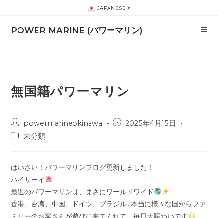
コ
JAPANESE
▼
ン
テ
POWER MARINE (パワーマリン)
ン
ツ
へ
ス
無国籍パワーマリン
キ
ッ
プ
投
投
powermarineokinawa
2025年4月15日
稿
稿
投
未分類
者:
公
稿
開
カ
日:
テ
はいさい！パワーマリンブログ更新しました！
ゴ
ハイサーイ
リ
最近のパワーマリンは、まさにワールドワイド
ー:
香港、台湾、中国、ドイツ、ブラジル…本当に様々な国からファ
ミリーのお客さんが遊びに来てくれて、毎日大賑わいです